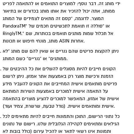
ידי מותג זה. דבר נוסף: למוצרים התואמים או להתאמה לפריט
ממותג, אתה יכול להזכיר את אותו מותג בכדורים או בתיאור
המוצר. לדוגמה, “קסם זה מתאים לצמידים של המותג
PandoraTM” או “סוללה זו תואמת לתכשיטים חכמים של
RinglyTM.” אל תכלול שמות מותגים תואמים בכותרות, שם
מותג, מונחי חיפוש או תכונות ASIN אחרות.
ניתן להקצות פריטים שהם גנריים או שאין להם שם מותג “לא
ממותגים” או “גנריים” כשם המותג.
הקונים חייבים להיות מסוגלים להשלים את כל ההיבטים של
הזמנת ורכישת מוצר רק באמצעות אתר אמזון. ניתן לרשום
פריטים מותאמים אישית המחייבים את הקונים להעביר מידע
על התאמה אישית למוכרים באמצעות השירות המותאם
אישית של אמזון, המאפשר למוכרים להציע מוצרים בהתאמה
אישית ומותאמים אישית. (גודל טבעת, שרשרת, צמיד ועוד).
כל נתוני הרישום, התוכן והתמונות חייבים להיות מתאימים לכל
הגילאים ומתאימים לקהילה הגלובלית שלנו. רישום של נתונים
ותמונות אינו רשאי לתאר או להכיל עירום (כולל בובות לא