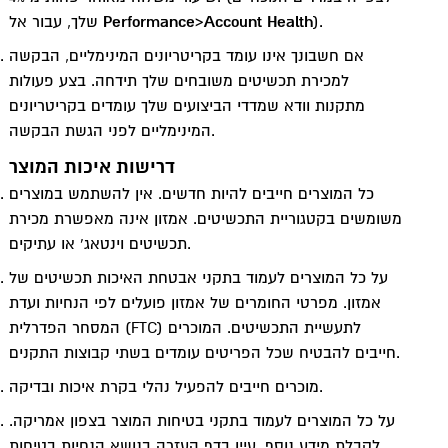
t
).
Account Health
>
Performance
שלך, עבור אל
אם חשבונך אינו עומד בקריטריונים המינימליים, הבקשה
למכירת תכשיטים משובחים שלך תידחה. בצע פעולות
מתקנות וודא שמדדי הביצועים שלך עומדים בקריטריונים
המינימליים לפני הגשת הבקשה.
דרישות איכות המוצר
כל המוצרים חייבים להיות חדשים. אין להשתמש במוצרים
משומשים בקטגוריית התכשיטים. אמזון אינה מאפשרת מכירת
תכשיטים וינטאג’ או עתיקים.
על כל המוצרים לעמוד בתקני אבטחת האיכות תכשיטים של
אמזון. מפרטי החומרים של אמזון פועלים לפי הנחיות ועדת
המסחר הפדרלית (FTC) לתעשיית התכשיטים. המוכרים
חייבים להבטיח שכל הפריטים עומדים בשתי קבוצות התקנים.
מוכרים חייבים להפעיל נהלי בקרת איכות ובדיקה.
על כל המוצרים לעמוד בתקני בטיחות המוצר בצפון אמריקה.
לקבלת מידע נוסף, עיין בדף העזרה בנושא הנחיות בטיחות