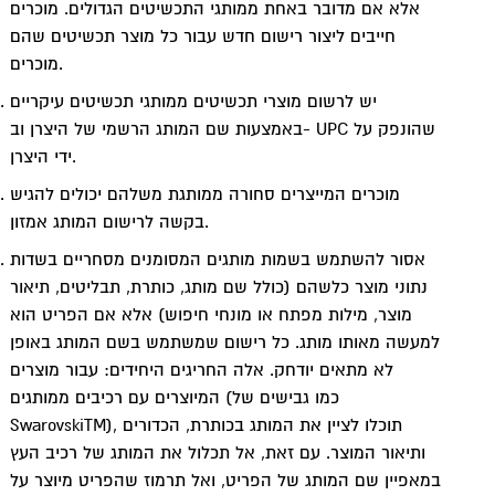
אלא אם מדובר באחת ממותגי התכשיטים הגדולים. מוכרים
חייבים ליצור רישום חדש עבור כל מוצר תכשיטים שהם
מוכרים.
יש לרשום מוצרי תכשיטים ממותגי תכשיטים עיקריים
באמצעות שם המותג הרשמי של היצרן וב- UPC שהונפק על
ידי היצרן.
מוכרים המייצרים סחורה ממותגת משלהם יכולים להגיש
בקשה לרישום המותג אמזון.
אסור להשתמש בשמות מותגים המסומנים מסחריים בשדות
נתוני מוצר כלשהם (כולל שם מותג, כותרת, תבליטים, תיאור
מוצר, מילות מפתח או מונחי חיפוש) אלא אם הפריט הוא
למעשה מאותו מותג. כל רישום שמשתמש בשם המותג באופן
לא מתאים יודחק. אלה החריגים היחידים: עבור מוצרים
המיוצרים עם רכיבים ממותגים (כמו גבישים של
SwarovskiTM), תוכלו לציין את המותג בכותרת, הכדורים
ותיאור המוצר. עם זאת, אל תכלול את המותג של רכיב העץ
במאפיין שם המותג של הפריט, ואל תרמוז שהפריט מיוצר על