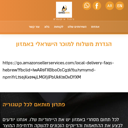
אמזוס
השירותים שלנו
לקוחות
בלוג
צור קשר
הגדרת משלוח למוכר הישראלי באמזון
https://go.amazonsellerservices.com/local-delivery-faqs-
hebrew?fbclid=IwAR0FXBboOsCg2kY1u7ymymd-
npmYrLt50jKx094jLMGfjlPbUkKt8DvDYXM
פתרון מותאם לכל קטגוריה
לכל תחום מסחרי באמזון יש את הייחודיות שלו. אנחנו יודעים
לבצע את ההתאמות והדיוקים הנכונים להשקה ולדחיפת המוצר