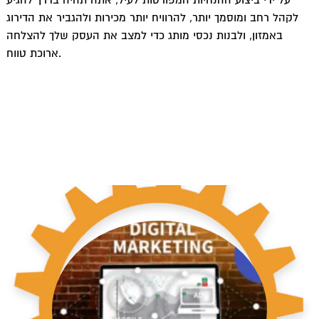
על ידי ביצוע ההנחיות המפורטות לעיל, אתה תהיה בדרך להגיע
לקהל רחב ומוסמך יותר, להרוויח יותר מכירות ולהגביר את הדירוג
באמזון, ולבנות נכסי מותג כדי למצב את העסק שלך להצלחה
ארוכת טווח.