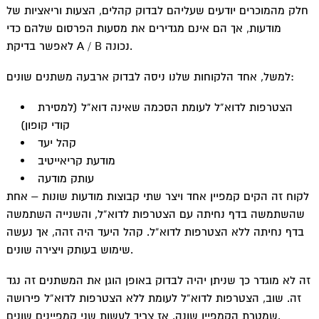
חלק מהמוכרים יודעים שעליהם לבדוק קהלים, הצעות וריאציות של
מודעות, אך הם אינם מגדירים את מסעות הפרסום שלהם כדי
לאפשר בדיקת A / B נכונה.
למשל, אחד הלקוחות שלנו ניסה לבדוק ארבעה משתנים שונים:
הצטרפות לדוא”ל לעומת הסכמה שאינה דוא”ל (למסירת
קודי קופון)
קהל יעד
מודעת קריאייטיב
עותק מודעה
לקוח זה הקים קמפיין אחד ויצר שתי קבוצות מודעות שונות – אחת
שהשתמשה בדף נחיתה עם הצטרפות לדוא”ל, והשנייה השתמשה
בדף נחיתה ללא הצטרפות לדוא”ל. קהל היעד היה זהה, אך נעשה
שימוש בעותק ויצירה שונים.
זה לא מוגדר כך שניתן יהיה לבדוק באופן הוגן את המשתנים זה נגד
זה. שוב, הצטרפות לדוא”ל לעומת ללא הצטרפות לדוא”ל פירושה
שמטרת הקמפיין שונה. אז צריך לעשות שני קמפיינים שונים.