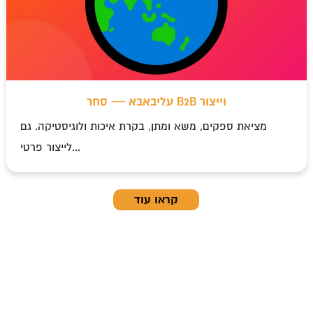
עליבאבא — סחר B2B וייצור
מציאת ספקים, משא ומתן, בקרת איכות ולוגיסטיקה. גם
לייצור פרטי...
קראו עוד