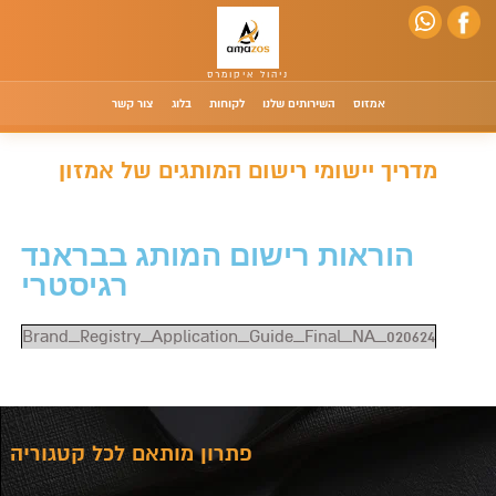
אמזוס
השירותים שלנו
לקוחות
בלוג
צור קשר
מדריך יישומי רישום המותגים של אמזון
הוראות רישום המותג בבראנד
רגיסטרי
Brand_Registry_Application_Guide_Final_NA_020624
פתרון מותאם לכל קטגוריה