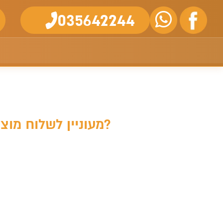
035642244
מעוניין לשלוח מוצר חדש ללקוח עם פגם טכני במוצר שרכש. איך מבצעים זאת?