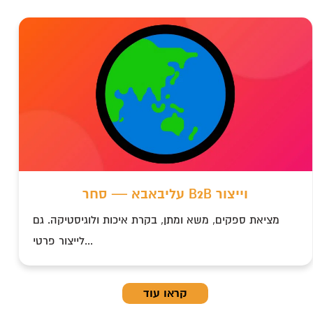
t
עליבאבא — סחר B2B וייצור
מציאת ספקים, משא ומתן, בקרת איכות ולוגיסטיקה. גם
לייצור פרטי...
קראו עוד