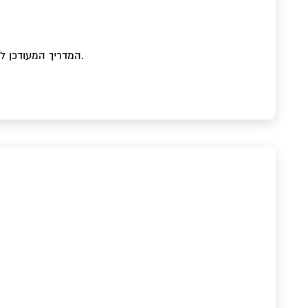
המדריך המעודכן ל-2026: מסמכים נדרשים, תהליך ההרשמה, טיפים להימנעות מדחייה, תרגום נוטריוני וחיבור כרטיס אשראי בינלאומי.