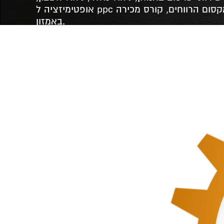
אופטימיזציה ל ppc הרחבת פעילות, מקסום הרווחים, קורס מכירה
באמזון.