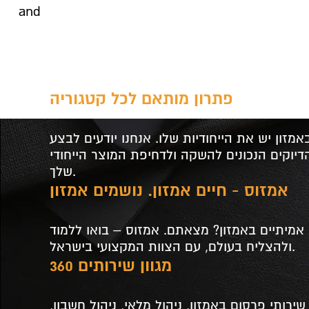
and
פתרון מותאם לכל קטגוריה
מזון יש את הייחודיות שלו. אנחנו יודעים לבצע
יוקים הנכונים להשקה ולדחיפת המוצר הייחודי
שלך.
אמזוס - חיים אמזון. נושמים אמזון
מיתיים באמזון? מצאתם. אמזוס – בואו ללמוד
ולהצליח בעולם, עם הצוות המקצועי בישראל.
מגוון שירותים 360
שירותי פרסום באמזון, ניהול מלאי, ניהול חשבון,