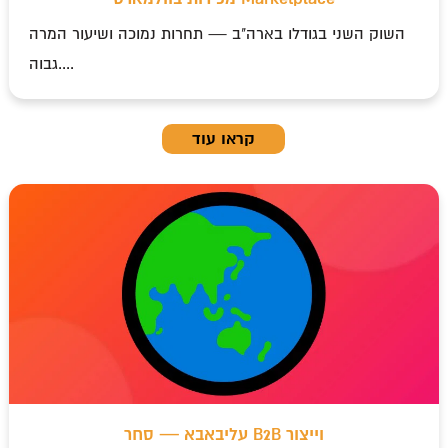
השוק השני בגודלו בארה"ב — תחרות נמוכה ושיעור המרה
גבוה....
קראו עוד
עליבאבא — סחר B2B וייצור