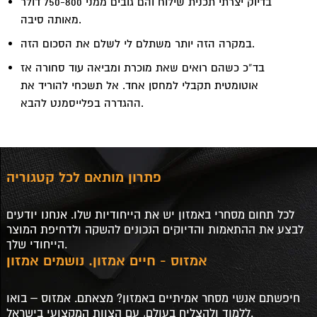
בדיוק יצרתי תכנית שילוח והם גובים ממני 750-800 דולר
מאותה סיבה.
במקרה הזה יותר משתלם לי לשלם את הסכום הזה.
בד”כ כשהם רואים שאת מוכרת ומביאה עוד סחורה אז
אוטומטית תקבלי למחסן אחד. אל תשכחי להוריד את
ההגדרה בפלייסמנט להבא.
פתרון מותאם לכל קטגוריה
לכל תחום מסחרי באמזון יש את הייחודיות שלו. אנחנו יודעים
לבצע את ההתאמות והדיוקים הנכונים להשקה ולדחיפת המוצר
הייחודי שלך.
אמזוס - חיים אמזון. נושמים אמזון
חיפשתם אנשי מסחר אמיתיים באמזון? מצאתם. אמזוס – בואו
ללמוד ולהצליח בעולם, עם הצוות המקצועי בישראל.