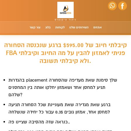
אמזוס
השירותים שלנו
לקוחות
בלוג
צור קשר
קיבלתי חיוב של $595.00 ברגע שנכנסה הסחורה
FBA פניתי לאמזון להבין על מה החיוב וקיבלתי
ולא קיבלתי תשובה.
בהגדרות placement שלך סימנת שאת מעדיפה שהסחורה
תגיע למחסן אחד ושאמזון יחלקו אותה בין המחסנים
שלהם?
ברגע שאת מגדירה שאת מעוניינת שכל הסחורה תגיעה
למחסן אחד, אמזון גובים 0.3$ עבור כל יחידה שנשלחה
כנראה שזה מהסיבה שציינו פה..