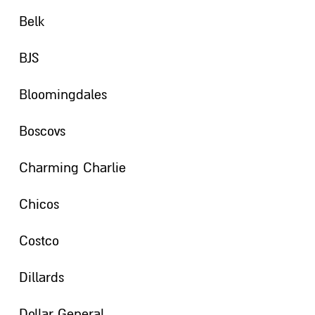
Belk
BJS
Bloomingdales
Boscovs
Charming Charlie
Chicos
Costco
Dillards
Dollar General