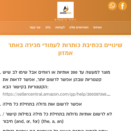
אמזוס
השירותים שלנו
לקוחות
בלוג
צור קשר
שינויים בכתיבת כותרות לעמודי מכירה באתר
אמזון
מוצר למעשה עד 200 אותיות או רווחים אבל שימו לב שיש
קטגוריות שבהן אפשר לרשום יותר, אפשר לראות את
הקטגוריות בקישור הבא:
https://sellercentral.amazon.com/gp/help/200207240
…
אפשר לרשום אות גדולה בתחילת כל מילה
לא לרשום אותיות גדולות בתחילת כל מילה במילות קישור /
חיבור (and, or, for) (the, a, an)