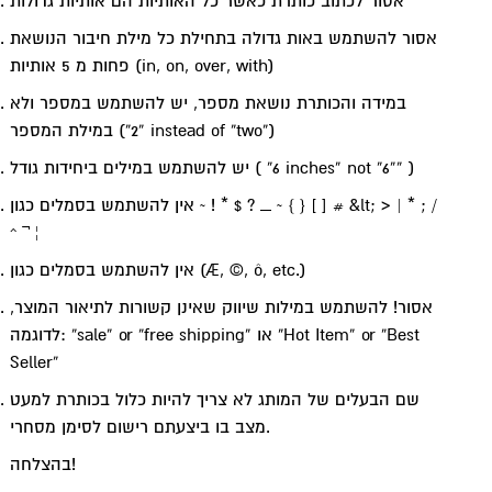
אסור לכתוב כותרת כאשר כל האותיות הם אותיות גדולות
אסור להשתמש באות גדולה בתחילת כל מילת חיבור הנושאת
פחות מ 5 אותיות (in, on, over, with)
במידה והכותרת נושאת מספר, יש להשתמש במספר ולא
במילת המספר (“2” instead of “two”)
יש להשתמש במילים ביחידות גודל ( “6 inches” not “6”” )
אין להשתמש בסמלים כגון ~ ! * $ ? _ ~ { } [ ] # &lt; > | * ; /
^ ¬ ¦
אין להשתמש בסמלים כגון (Æ, ©, ô, etc.)
אסור! להשתמש במילות שיווק שאינן קשורות לתיאור המוצר,
לדוגמה: “sale” or “free shipping” או “Hot Item” or “Best
Seller”
שם הבעלים של המותג לא צריך להיות כלול בכותרת למעט
מצב בו ביצעתם רישום לסימן מסחרי.
בהצלחה!