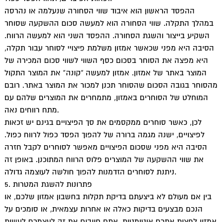
t
ההפסד הראשון הוא איבוד שווי הסחורה שנעלמה או נהרסה
במהלך התקלה. שווי הסחורה הוא למעשה סכום ההשקעה שסוחר
השקיע בייצור והשגת הסחורה. ההפסד השני הוא למעשה הרווח.
הסיבה היא מפני שכאשר אמזון משלמת פיצויי לסוחר עבור תקלה,
היא מפצה את הסוחר בסכום כסף השווי לשווי סכום המכירה של
המוצר באתר של אמזון. אמזון למעשה “קונה” את המוצר התקול
מהסוחר בגובה הסכום שהסוחר תכנן למכור את המוצר באתר. רובם
המוחלט של הסוחרים באמזון, מתמחרים את המוצרים שלהם עם
מתח רווחים נאה.
לכן, כאשר סוחרים ממקסמים את סך הפיצויים בגינם יש זכאות
לפיצויים, ישנה מגמה ברורה של להפוך הפסד כפול לרווח כפול.
הסיבה היא מפני שסכום הפיצויים מאפשר לסוחרים לקבל חזרה
את שווי ההשקעה של המוצרים פלוס הרווח המתוכנן. באופן זה
ניתנת לסוחרים הזדמנות להפוך חולשה לעוצמה גדולה.
5. פתרונות להשגת המטרות
בין אם מעולם לא ביצעתם בדיקת תקלות בחשבון אמזון שלכם, או
הנכם מבצעים בדיקות כאלה או אחרות עצמאית, או סומכים על
אמזון לפצות אתכם אוטומטית, אתם חייבים את זה לעצמכם לעשות