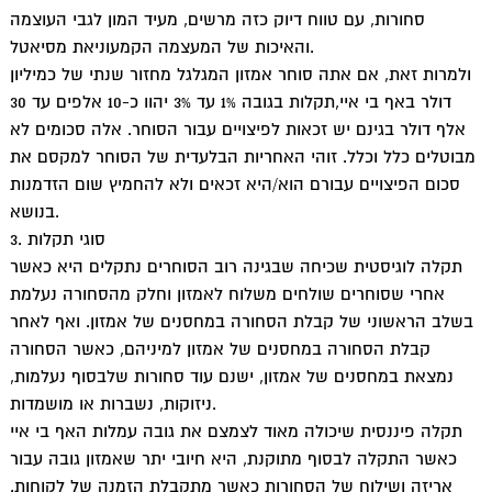
סחורות, עם טווח דיוק כזה מרשים, מעיד המון לגבי העוצמה
והאיכות של המעצמה הקמעוניאת מסיאטל.
ולמרות זאת, אם אתה סוחר אמזון המגלגל מחזור שנתי של כמיליון
דולר באף בי איי,תקלות בגובה 1% עד 3% יהוו כ-10 אלפים עד 30
אלף דולר בגינם יש זכאות לפיצויים עבור הסוחר. אלה סכומים לא
מבוטלים כלל וכלל. זוהי האחריות הבלעדית של הסוחר למקסם את
סכום הפיצויים עבורם הוא/היא זכאים ולא להחמיץ שום הזדמנות
בנושא.
3. סוגי תקלות
תקלה לוגיסטית שכיחה שבגינה רוב הסוחרים נתקלים היא כאשר
אחרי שסוחרים שולחים משלוח לאמזון וחלק מהסחורה נעלמת
בשלב הראשוני של קבלת הסחורה במחסנים של אמזון. ואף לאחר
קבלת הסחורה במחסנים של אמזון למיניהם, כאשר הסחורה
נמצאת במחסנים של אמזון, ישנם עוד סחורות שלבסוף נעלמות,
ניזוקות, נשברות או מושמדות.
תקלה פיננסית שיכולה מאוד לצמצם את גובה עמלות האף בי איי
כאשר התקלה לבסוף מתוקנת, היא חיובי יתר שאמזון גובה עבור
אריזה ושילוח של הסחורות כאשר מתקבלת הזמנה של לקוחות.