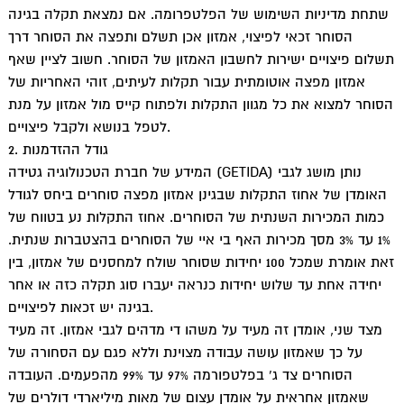
שתחת מדיניות השימוש של הפלטפרומה. אם נמצאת תקלה בגינה
הסוחר זכאי לפיצוי, אמזון אכן תשלם ותפצה את הסוחר דרך
תשלום פיצויים ישירות לחשבון האמזון של הסוחר. חשוב לציין שאף
אמזון מפצה אוטומתית עבור תקלות לעיתים, זוהי האחריות של
הסוחר למצוא את כל מגוון התקלות ולפתוח קייס מול אמזון על מנת
לטפל בנושא ולקבל פיצויים.
2. גודל ההזדמנות
המידע של חברת הטכנולוגיה גטידה (GETIDA) נותן מושג לגבי
האומדן של אחוז התקלות שבגינן אמזון מפצה סוחרים ביחס לגודל
כמות המכירות השנתית של הסוחרים. אחוז התקלות נע בטווח של
1% עד 3% מסך מכירות האף בי איי של הסוחרים בהצטברות שנתית.
זאת אומרת שמכל 100 יחידות שסוחר שולח למחסנים של אמזון, בין
יחידה אחת עד שלוש יחידות כנראה יעברו סוג תקלה כזה או אחר
בגינה יש זכאות לפיצויים.
מצד שני, אומדן זה מעיד על משהו די מדהים לגבי אמזון. זה מעיד
על כך שאמזון עושה עבודה מצוינת וללא פגם עם הסחורה של
הסוחרים צד ג’ בפלטפורמה 97% עד 99% מהפעמים. העובדה
שאמזון אחראית על אומדן עצום של מאות מיליארדי דולרים של