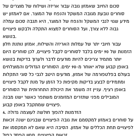
סכום החיוב שאמזון גובה עבור אריזה ושילוח של מוצרים של
סוחרים נובעת מגובה המשקל והנפח של המוצר. אם לאמזון יש
מידע שגוי לגבי המשקל והנפח של המוצר, היא תגבה סכום עמלה
גבוה ללא צורך, ועל הסוחרים למצוא התקלה ולבקש פיצויים
בנושא.
עבור חיובי יתר של עמלות האריזה והשילוח, אמזון נותנת חלון
הזמנות של 90 ימים בלבד לסוחרים לקבל פיצויים, לכן סוחרים היום
יותר מתמיד צריכים להיות מודעים לדבר ולערוך בדיקות בנושא
באופן קבוע שלא יאוחר מ-90 ימים. הסוחרים הגדולים והמוצלחים
בעולם בפלטפורמה של אמזון, מודעים היטב לגבי כל סוגי התקלות
ומתמידים לבצע בדיקות מקיפות כל הזמן על מנת לקבל פיצויים
באופן רציף. עניין זה משמר את היכולת התחרותית של הסוחרים
המובילים מפני שתזרים המזומנים משתפר כאשר ישנו מבנה
פיצויים שמתקבל באופן קבוע.
4. הזדמנות להפוך חולשה לעוצמה גדולה
על סוחרים באמזון למקסמם את גובה הפיצויים שבגינם ישנה זכאות
לפיצויים תחת הכללים של אמזון. הסיבה היא שאם לא תמקסמו את
זכאות הפיצויים, תחוו הפסד כפול.