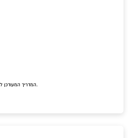
המדריך המעודכן ל-2026: מסמכים נדרשים, תהליך ההרשמה, טיפים להימנעות מדחייה, תרגום נוטריוני וחיבור כרטיס אשראי בינלאומי.