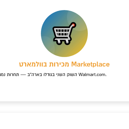
c
מכירות בוולמארט Marketplace
השוק השני בגודלו בארה"ב — תחרות נמוכה ושיעור המרה גבוה. הקמה וניהול חשבון Walmart.com.