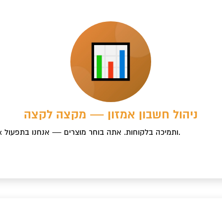
ניהול חשבון אמזון — מקצה לקצה
Account Health, מלאי, קמפיינים, Buy Box ותמיכה בלקוחות. אתה בוחר מוצרים — אנחנו בתפעול.