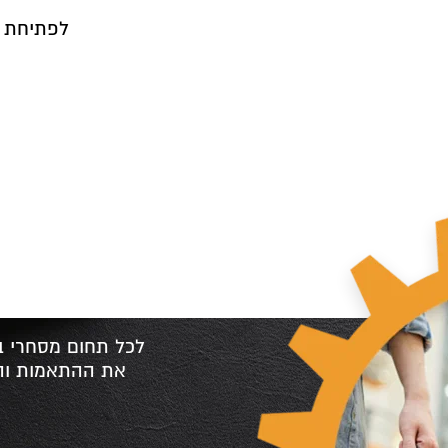
תרגום מסמכים (nslation
לכל תחום מסחרי בא
את ההתאמות והד