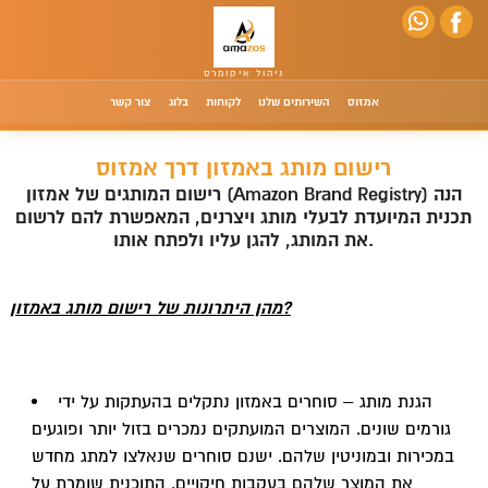
אמזוס
השירותים שלנו
לקוחות
בלוג
צור קשר
רישום מותג באמזון דרך אמזוס
רישום המותגים של אמזון (Amazon Brand Registry) הנה
תכנית המיועדת לבעלי מותג ויצרנים, המאפשרת להם לרשום
את המותג, להגן עליו ולפתח אותו.
מהן היתרונות של רישום מותג באמזון?
הגנת מותג – סוחרים באמזון נתקלים בהעתקות על ידי
גורמים שונים. המוצרים המועתקים נמכרים בזול יותר ופוגעים
במכירות ובמוניטין שלהם. ישנם סוחרים שנאלצו למתג מחדש
את המוצר שלהם בעקבות חיקויים. התוכנית שומרת על