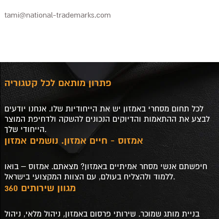
tami@national-trademarks.com
פתרון מותאם לכל קטגוריה
לכל תחום מסחרי באמזון יש את הייחודיות שלו. אנחנו יודעים
לבצע את ההתאמות והדיוקים הנכונים להשקה ולדחיפת המוצר
הייחודי שלך.
אמזוס - חיים אמזון. נושמים אמזון
חיפשתם אנשי מסחר אמיתיים באמזון? מצאתם. אמזוס – בואו
ללמוד ולהצליח בעולם, עם הצוות המקצועי בישראל.
מגוון שירותים 360
בניית מותג שמוכר. שירותי פרסום באמזון, ניהול מלאי, ניהול