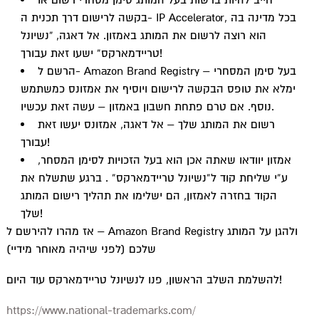
t
חייב להיות ברשות בעל המותג סימן מסחרי רשום או
בקשה לרישום דרך תכנית ה- IP Accelerator, בכל מדינה בה
הוא רוצה לרשום את המותג באמזון. אל דאגה, “נשיונל
טריידמארקס” ישעו זאת עבורך!
הרשם ל- Amazon Brand Registry – בעל סימן המסחרי
ימלא את טופס הבקשה לרישום ויוסיף את אמזונס כמשתמש
נוסף. אם טרם פתחת חשבון באמזון – עשה זאת עכשיו.
רשום את המותג שלך – אל דאגה, אמזונס יעשו זאת
עבורך!
אמזון יוודאו שאתה אכן הוא בעל הזכויות לסימן המסחר,
ע”י שליחת קוד ל”נשיונל טריידמארקס” . ברגע שתשלח את
הקוד בחזרה לאמזון, הם ישלימו את תהליך רישום המותג
שלך!
אז מהרו להירשם ל – Amazon Brand Registry ולהגן על המותג
שלכם (לפני שיהיה מאוחר מידיי)
להשלמת השלב הראשון, פנו לנשיונל טריידמארקס עוד היום!
https://www.national-trademarks.com/