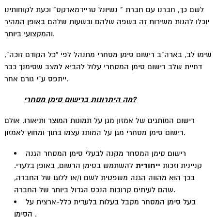
לשם כך, חברנו עם חברת ” נשיונל טריידמארקס” וכעת לקוחותינו
יוכלו להנות משירות זה בשפה שלהם ובשעות שלהם באופן המהיר
והמקצועי ביותר.
שימו לב, בארה”ב רישום סימן מסחרי מתנהל לפי “כל הקודם זוכה”,
דחיית שלב רישום סימן המסחרי עלול להביא למצב שסימנך כבר
ייתפס ע”י גורם אחר.
מה היתרונות ברישום סימן מסחרי?
רישום המותגים של אמזון מגן על תמונות המוצר ותיאורו, אולם
רישום סימן מסחרי מגן על המותג עצמו בתוך ומחוץ לאמזון.
רישום סימן המסחר מקנה לבעלי סימן המסחר הגנה
קניינית וזכות
ייחודית
להשתמש בסימן הרשום, באופן בלעדי.
בכך הוא מהווה הגנה משפטית לשם ו/או ללוגו של החברה,
שהם לעיתים קרובות הנכס הגדול ביותר של החברה.
בעל סימן המסחר מקבל בעלות בלעדית כלל-ארצית על
הסימן .