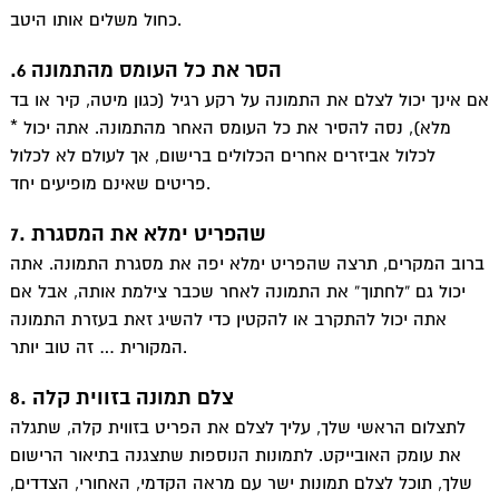
כחול משלים אותו היטב.
.6 הסר את כל העומס מהתמונה
אם אינך יכול לצלם את התמונה על רקע רגיל (כגון מיטה, קיר או בד
מלא), נסה להסיר את כל העומס האחר מהתמונה. אתה יכול *
לכלול אביזרים אחרים הכלולים ברישום, אך לעולם לא לכלול
פריטים שאינם מופיעים יחד.
7. שהפריט ימלא את המסגרת
ברוב המקרים, תרצה שהפריט ימלא יפה את מסגרת התמונה. אתה
יכול גם “לחתוך” את התמונה לאחר שכבר צילמת אותה, אבל אם
אתה יכול להתקרב או להקטין כדי להשיג זאת בעזרת התמונה
המקורית … זה טוב יותר.
8. צלם תמונה בזווית קלה
לתצלום הראשי שלך, עליך לצלם את הפריט בזווית קלה, שתגלה
את עומק האובייקט. לתמונות הנוספות שתצגנה בתיאור הרישום
שלך, תוכל לצלם תמונות ישר עם מראה הקדמי, האחורי, הצדדים,