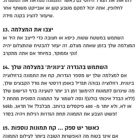
t
להראות את הגודל היחסי גם כאשר התמונה ממלאת את המסגרת.
לחלופין, אתה יכול למקם מטבע קטן או אובייקט משותף אחר
שיעזור להציג בקנה מידה.
13. יצבו את המצלמה
השתמש במשטח שטוח, כיסא או חצובה כדי לייצב את היד או
המצלמה שלך בזמן שאתה מצלם. זה יעזור להבטיח שהתצלום יהיה
נקי וממוקד, במיוחד אם אתה מתקרב!
14. השתמש בהגדרה ‘בינונית’ במצלמה שלך
אם למצלמה שלך יש מספר הגדרות, קח את התמונה ברזולוציה
בינונית. רזולוציה גבוהה תגדיל באופן דרסטי את גודל הקבצים שלך,
מה שיגרום לתמונות להימשך זמן רב יותר לטעינה בדף הרישום שלך
(ללא הבדל איכותי בולט)! נסה לשמור על התמונה הסופית מתחת ל
50kb או לא, ולא יותר מ- 600 פיקסלים ברוחב. מבלבל? אל תדאג,
פשוט הצבע את התמונה תחת הגדרות רגילות ויהיה בסדר!
15. כאשר יש ספק … קח תמונות נוספות
אם אינך בטוח מה האפשרות הטובה ביותר לצילום התמונה