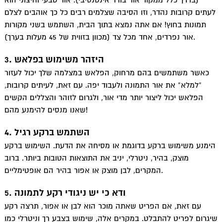
(בדרך כלל ממקור אור בודד אינטנסיבי). אור טבעי וחיצוני הוא
לעתים קרובות נהדר, וזו הסיבה שצלמים רבים כל כך אוהבים לצלם
תמונות בחוץ! אם אתה נמצא בתוך הבית, השתמש בשני מקורות
אור נפרדים, אחד מכל צד (מכוון בזווית של 45 מעלות בערך).
3. היזהר משימוש בפלאש
כאשר משתמשים בהם מרחוק, הפלאש במצלמה שלך יכול לעזור
“למלא” את אור התמונה ולעבוד יפה. עם זאת, לעיתים קרובות,
הפלאש יכול ליצור יותר מדי אור, ולגרום לזוהר והצללים הקשים
שאנו מנסים להימנע מהם!
4. השתמש ברקע רגיל
הימנע משימוש ברקע בדוגמת או מסיחה את הדעת. השימוש ברקע
מוצק, בהיר, ניטרלי, יניב את התוצאות הטובות ביותר. ברוב
המקרים, לבן מוצק או אפור בהיר הם אופטימליים.
5. ודא כי יש ניגודי רקע לתמונה
עם זאת, אם הפריט שאתה מוכר הוא לבן או אפור, תרצה רקע
שיגרום לפריט להתבלט. במקרים אלה, שימוש בצבע רך וניטרלי כמו