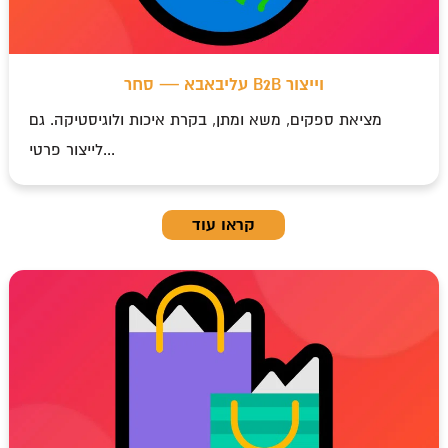
עליבאבא — סחר B2B וייצור
מציאת ספקים, משא ומתן, בקרת איכות ולוגיסטיקה. גם
לייצור פרטי...
קראו עוד