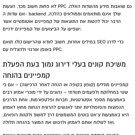
לא פחות חשוב מכך, הצעות PPC גם שואבות מידע מהשדות האלה.
אם שדות ה- backend שלך אינם מותאמים וממולאים כהלכה,
הדבר יכול להטות את התוצאות של קמפיינים אוטומטיים אשר
ישפיעו על הביצועים של קמפיינים ידניים.
במילים אחרות, חשוב לוודא שהרישום
כולו
תואם SEO כדי לדרג
באופן אורגני ולהצליח עם PPC.
משיכת קונים בעלי דירוג נמוך בעת הפעלת
קמפיינים בהנחה
קמפיינים מוזלים (קופון בקופה או הנחה לאחר הרכישה) – אם כי
שנוי במחלוקת ולפעמים תנודתי – נהוגים על ידי מוכרי אמזון רבים
באמצעות מספר אסטרטגיות, חברות ופלטפורמות. אחת הדרכים
הנפוצות והפופולריות יותר לאנשים להרוויח הנחות מחוץ לאמזון
היא באמצעות צ’אט בוטים המשמשים דרך למשוך ולקנות רופאים,
ואז לשלוח אותם לאמזון ולרכוש את המוצר בהנחה תלולה.