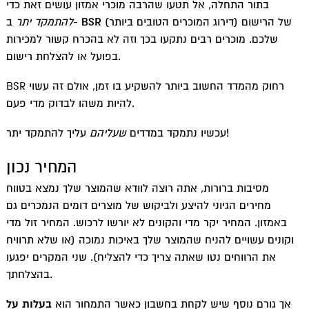
בתור התחלה, אל תטעו שהרבה מוכרי אמזון עושים זאת כדי
(דירוג המוכרים הטובים ביותר) של הרישום
BSR
ב-
להתמקד יתר
שלכם. מוכרים רבים נתקעו בכך וזה לא בהכרח קשור למכירות
בפועל או להצלחת רישום.
BSR רחוק מהמדד החשוב ביותר להשקיע בו זמן, אולם זה עשוי
להיות משהו לבדוק מדי פעם.
עליך להתמקד יתר!
עכשיו נתמקד במדדים
שעליהם
המחיר נכון
מסיבות ברורות, אתה רוצה לוודא שהמוצר שלך נמצא בטווח
מחירים הגיוני להיצע ולביקוש של מוצרים דומים הנמכרים גם
באמזון. המחיר יקר מדי והקונים לא יורשו לרכוש. המחיר זול מדי
וקונים עשויים להניח שהמוצר שלך באיכות נמוכה (או שלא תרוויח
את הרווחים נטו שאתה צריך כדי להצליח). שני המקרים יפגעו
בהצלחתך.
אך גורם נוסף שיש לקחת בחשבון כאשר התמחור הוא
בעלות על