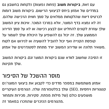
עם זאת,
ביקורות משוב
(פחות נפוצות) נלקחות בחשבון גם
במדדים של אמזון ביחס לביצועי הרישום. ביקורות משוב דומות
לכרטיס דיווח שהלקוחות ממלאים על סמך חווית הרכישה שלהם.
זה לא נמצא בדף המוצר, אלא במרכז המוכר. איכות ציון המשוב
שלך עוזרת לקונים להחליט אם לבצע רכישה או לא על סמך הדירוג
הממוצע שלך. זה יכול גם להשפיע על היכולת שלך לשמור על
קופסת הקנייה ואף יכול להוביל להשעיה או לגירוש אם לקוח
משאיר תלונה או שדירוג המשוב יורד מתחת לסטנדרטים של אמזון.
זו הסיבה שחשוב לוודא שגם ביקורות המוצר
וגם
ביקורות המשוב
שלך תקינות.
מוסר ההשכל של הסיפור
אמזון משתמשת במספר מדדים כדי לקבוע את ביצועי המוצר/ים
שלך בפלטפורמה שלה. הגורמים העיקריים (SEO, קטגוריות ויחסיות
של מילות מפתח, סקירות, מכירות ותמחור) מושפעים כולם
מהגורמים הנזכרים שהוזכרו במאמר זה.