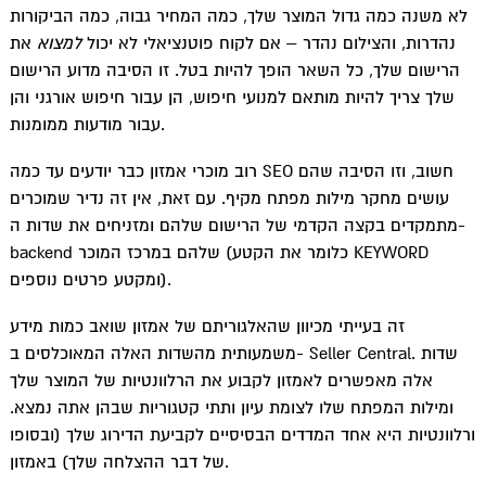
t
לא משנה כמה גדול המוצר שלך, כמה המחיר גבוה, כמה הביקורות
נהדרות, והצילום נהדר – אם לקוח פוטנציאלי לא יכול
למצוא
את
הרישום שלך, כל השאר הופך להיות בטל. זו הסיבה מדוע הרישום
שלך צריך להיות מותאם למנועי חיפוש, הן עבור חיפוש אורגני והן
עבור מודעות ממומנות.
רוב מוכרי אמזון כבר יודעים עד כמה SEO חשוב, וזו הסיבה שהם
עושים מחקר מילות מפתח מקיף. עם זאת, אין זה נדיר שמוכרים
מתמקדים בקצה הקדמי של הרישום שלהם ומזניחים את שדות ה-
backend שלהם במרכז המוכר (כלומר את הקטע KEYWORD
ומקטע פרטים נוספים).
זה בעייתי מכיוון שהאלגוריתם של אמזון שואב כמות מידע
משמעותית מהשדות האלה המאוכלסים ב- Seller Central. שדות
אלה מאפשרים לאמזון לקבוע את הרלוונטיות של המוצר שלך
ומילות המפתח שלו לצומת עיון ותתי קטגוריות שבהן אתה נמצא.
ורלוונטיות היא אחד המדדים הבסיסיים לקביעת הדירוג שלך (ובסופו
של דבר ההצלחה שלך) באמזון.