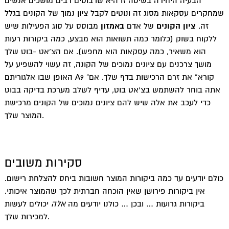
הבעיה היחידה בשיטה זו היא שרבוטים רבים מושכים אנשים
שמחקרים עסקאות מסוג זה ונוטים לקבל ציון נמוך של הקונים בגלל
זה.
ציון הקונים
של אדם
באמזון
מבוסס על סוג הפעילות שיש
ללקוח בשוק (כלומר כמה תשואות הוא מבצע, כמה ביקורות רעות
הוא משאיר, כמה עסקאות הוא מחפש). אם הצ’אט -בוט שלך
מושך צרכנים עם ציונים נמוכים של הקונה, זה עשוי להשפיע על
האופן שבו אלגוריתם A9 “קורא” את זרם הרכישות בדף שלך. אם
אתה בוחר להשתמש בצ’אט בוט, עדיף לשלב מערכת בדיקה בבוט
כדי לעכב את אלה שיש להם ציונים נמוכים של הקונים מרכישת
המוצר שלך.
סקירות משובים
כולם יודעים עד כמה ביקורות המוצר חשובות ביחס להצלחת רישום.
אין ביקורות פירושן שאין הוכחה חברתית לכך שהמוצר איכותי.
ביקורות גרועות … ובכן … כולנו יודעים מה
אלה
יכולים לעשות
למכירות שלך.