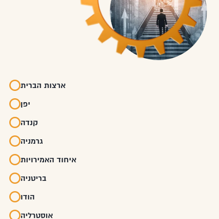
ארצות הברית
יפן
קנדה
גרמניה
איחוד האמירויות
בריטניה
הודו
אוסטרליה