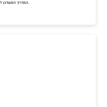
o
המדריך המעודכן ל-2026: מסמכים נדרשים, תהליך ההרשמה, טיפים להימנעות מדחייה, תרגום נוטריוני וחיבור כרטיס אשראי בינלאומי.