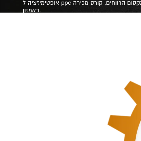
אופטימיזציה ל ppc הרחבת פעילות, מקסום הרווחים, קורס מכירה
באמזון.