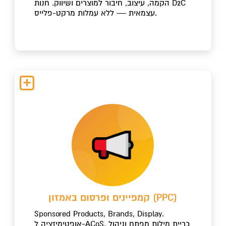
הקמה, עיצוב, חיבור למוצרים ושיווק. חנות D2C
עצמאית — ללא עמלות מרקט-פלייס.
קמפיינים ופרסום באמזון (PPC)
Sponsored Products, Brands, Display.
אופטימיזציה ל-ACoS, כריית מילות מפתח וניהול