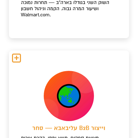
השוק השני בגודלו בארה"ב — תחרות נמוכה
ושיעור המרה גבוה. הקמה וניהול חשבון
Walmart.com.
עליבאבא — סחר B2B וייצור
מציאת ספקים, משא ומתן, בקרת איכות