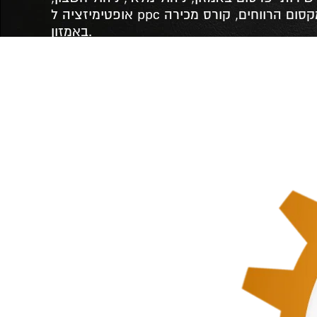
אופטימיזציה ל ppc הרחבת פעילות, מקסום הרווחים, קורס מכירה
באמזון.