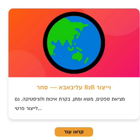
עליבאבא — סחר B2B וייצור
מציאת ספקים, משא ומתן, בקרת איכות ולוגיסטיקה. גם
לייצור פרטי...
קראו עוד