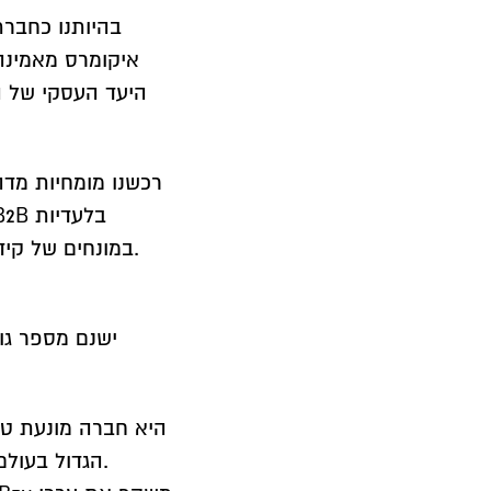
בהיותנו כחברת 
איקומרס מאמינה 
היעד העסקי של ה
במונחים של קידום מוצרים של בעליבאבא, יצירת לידים ושיפורי המרה.
ישנם מספר גו
חדשות מדי פעם, וגם כבשה את שוק ה-B2B וה-B2C הגדול בעולם.