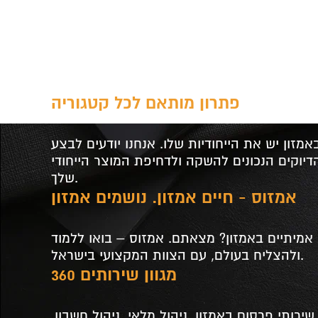
t
פתרון מותאם לכל קטגוריה
מזון יש את הייחודיות שלו. אנחנו יודעים לבצע
יוקים הנכונים להשקה ולדחיפת המוצר הייחודי
שלך.
אמזוס - חיים אמזון. נושמים אמזון
מיתיים באמזון? מצאתם. אמזוס – בואו ללמוד
ולהצליח בעולם, עם הצוות המקצועי בישראל.
מגוון שירותים 360
שירותי פרסום באמזון, ניהול מלאי, ניהול חשבון,