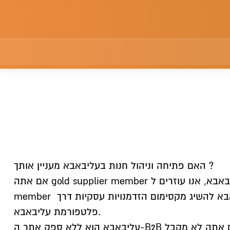
האם פתיחה וניהול חנות בעליבאבא מעניין אותך ?
אם אתה gold supplier member בעליבאבא, אנו עוזרים ל gold supplier
member של עליבאבא להשיג מקסימום הזדמנויות עסקיות דרך
פלטפורמת עליבאבא.
עליבאבא הוא ללא ספק אתר ה-B2B הגדול בעולם ואם אתה לא מקבל