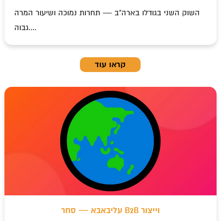
השוק השני בגודלו בארה"ב — תחרות נמוכה ושיעור המרה
גבוה....
קראו עוד
עליבאבא — סחר B2B וייצור