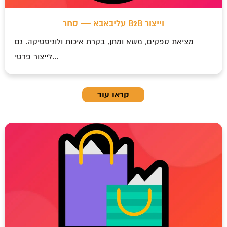
עליבאבא — סחר B2B וייצור
מציאת ספקים, משא ומתן, בקרת איכות ולוגיסטיקה. גם
לייצור פרטי...
קראו עוד